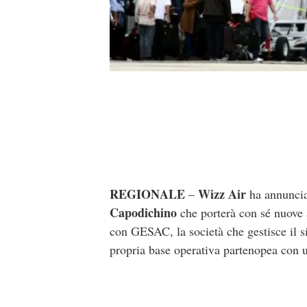
REGIONALE
Wizz Air
–
ha annuncia
Capodichino
che porterà con sé nuove a
con GESAC, la società che gestisce il 
propria base operativa partenopea con 