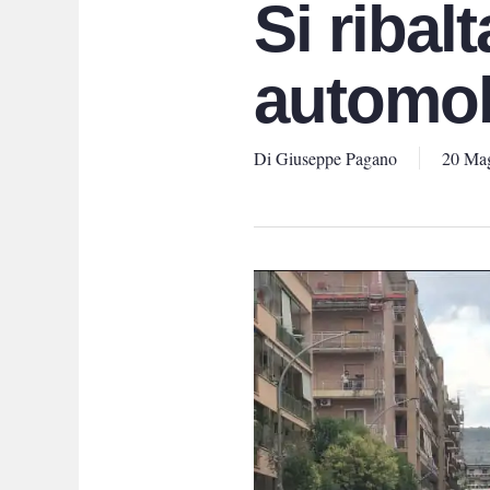
Si ribal
automob
Di
Giuseppe Pagano
20 Ma