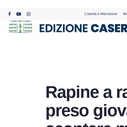
Skip
to
Caserta e Marcianise
Ma
main
facebook
youtube
instagram
content
Rapine a ra
preso giov