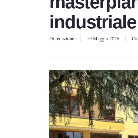
masterplan
industriale
Di
redazione
19 Maggio 2026
Cas