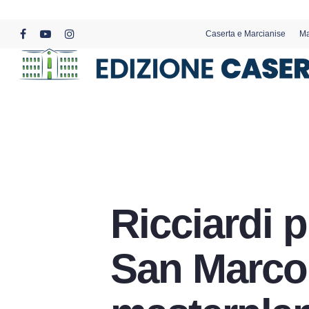
Skip
to
Caserta e Marcianise
Ma
main
facebook
youtube
instagram
content
Ricciardi p
San Marco 