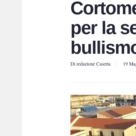
Cortome
per la s
bullism
Di
redazione Caserta
19 Ma