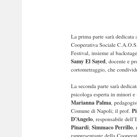
La prima parte sarà dedicata 
Cooperativa Sociale C.A.O.S. 
Festival, insieme al backstage
Samy El Sayed
, docente e pr
cortometraggio, che condivide
La seconda parte sarà dedicat
psicologa esperta in minori e 
Marianna Palma
, pedagogist
Pi
Comune di Napoli; il prof.
D’Angelo
, responsabile dell’
Pinardi
Simmaco Perrillo
;
, 
rappresentante della Coopera