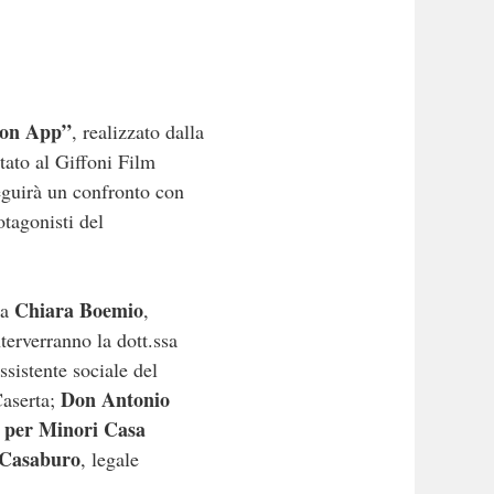
ion App”
, realizzato dalla
tato al Giffoni Film
Seguirà un confronto con
otagonisti del
Chiara Boemio
sa
,
terverranno la dott.ssa
assistente sociale del
Don Antonio
Caserta;
 per Minori Casa
 Casaburo
, legale