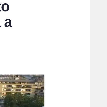
to
 a