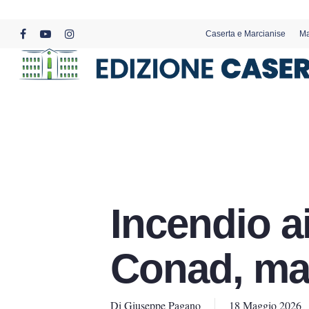
Skip
to
Caserta e Marcianise
Ma
main
facebook
youtube
instagram
content
Incendio ai
Conad, ma
Di
Giuseppe Pagano
18 Maggio 2026