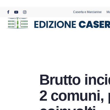
Skip
to
Caserta e Marcianise
Ma
main
facebook
youtube
instagram
content
Brutto inci
2 comuni, 