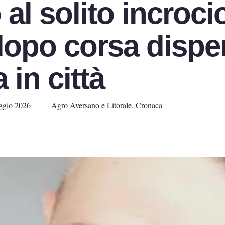
 al solito incroci
opo corsa disper
 in città
ggio 2026
Agro Aversano e Litorale
,
Cronaca