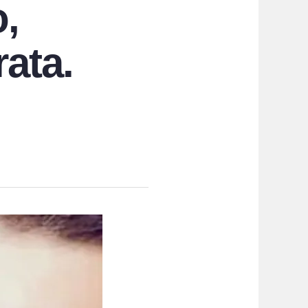
o,
ata.