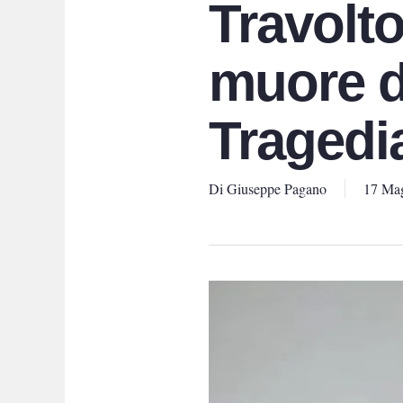
Travolto
muore d
Tragedia
Di
Giuseppe Pagano
17 Ma