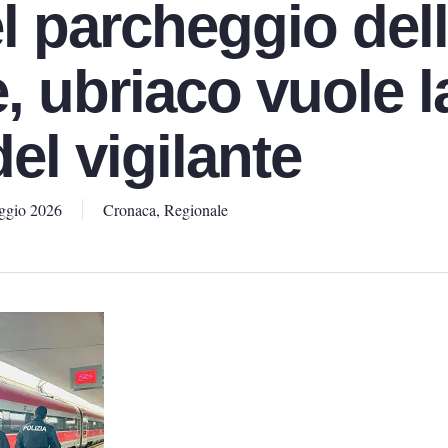
l parcheggio del
, ubriaco vuole l
del vigilante
ggio 2026
Cronaca
,
Regionale