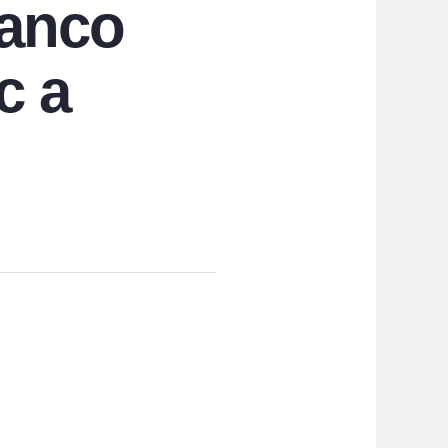
banco
c a