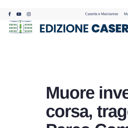
Skip
to
Caserta e Marcianise
Ma
main
facebook
youtube
instagram
content
Muore inve
corsa, trag