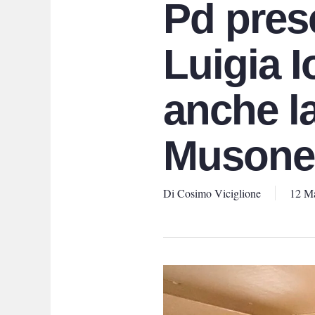
Pd prese
Luigia I
anche l
Musone
Di
Cosimo Viciglione
12 M