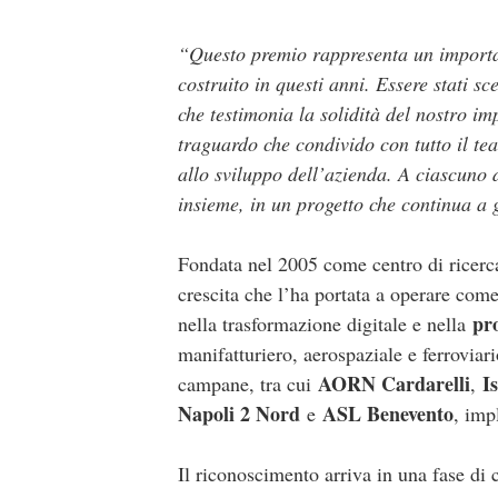
“Questo premio rappresenta un importan
costruito in questi anni. Essere stati sc
che testimonia la solidità del nostro 
traguardo che condivido con tutto il te
allo sviluppo dell’azienda. A ciascuno d
insieme, in un progetto che continua a 
Fondata nel 2005 come centro di ricerc
crescita che l’ha portata a operare come
pro
nella trasformazione digitale e nella
manifatturiero, aerospaziale e ferroviar
AORN Cardarelli
I
campane, tra cui
,
Napoli 2 Nord
ASL Benevento
e
, imp
Il riconoscimento arriva in una fase d