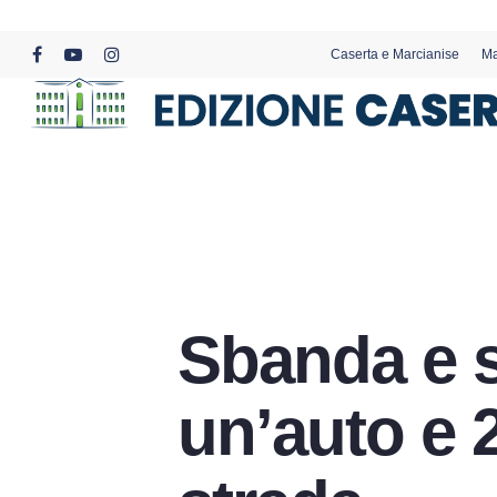
Skip
to
Caserta e Marcianise
Ma
main
facebook
youtube
instagram
content
Sbanda e s
un’auto e 