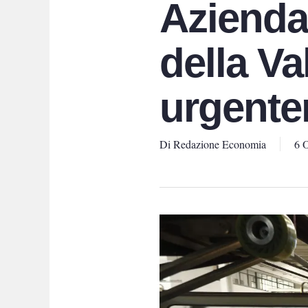
Azienda 
della Va
urgente
Di
Redazione Economia
6 