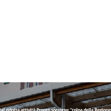
al ridotta attività Pronto soccorso: “colpa della Regione