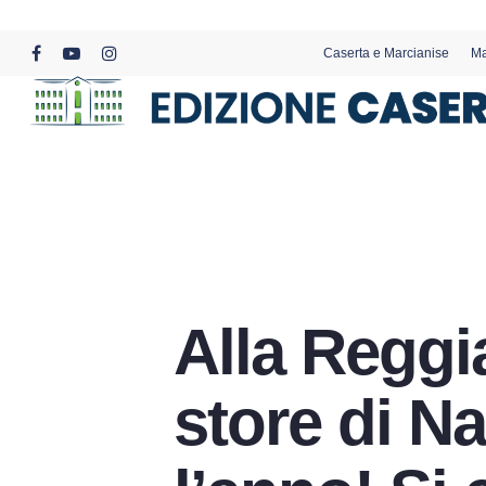
Skip
to
Caserta e Marcianise
Ma
main
facebook
youtube
instagram
content
Alla Reggia
store di Na