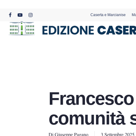
Skip
to
Caserta e Marcianise
Ma
main
facebook
youtube
instagram
content
Francesco 
comunità 
Di
Giuseppe Pagano
3 Settembre 2025