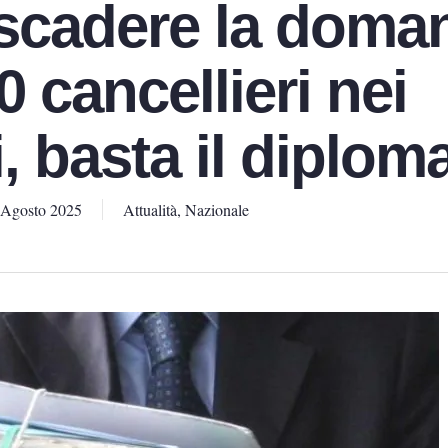
 scadere la doma
0 cancellieri nei
i, basta il diplom
 Agosto 2025
Attualità
,
Nazionale