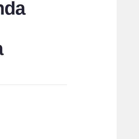
nda
a