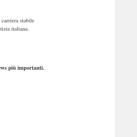
carriera stabile
izia italiana.
ews più importanti.