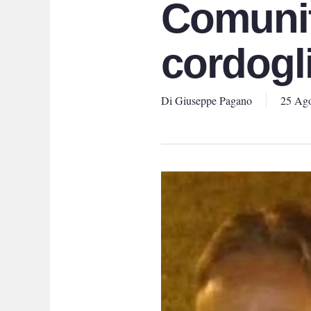
Comunità
cordogl
Di
Giuseppe Pagano
25 Ago