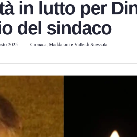
 in lutto per Din
io del sindaco
sto 2025
Cronaca
,
Maddaloni e Valle di Suessola