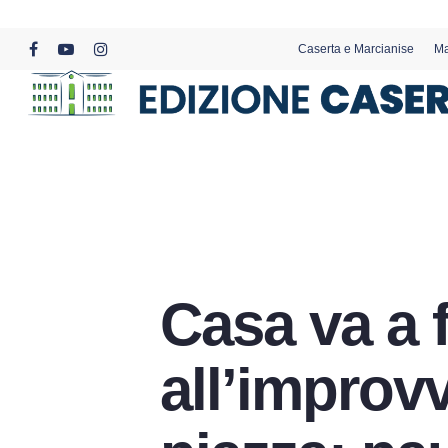
Skip
to
Caserta e Marcianise
Ma
main
facebook
youtube
instagram
content
Casa va a 
all’improvv