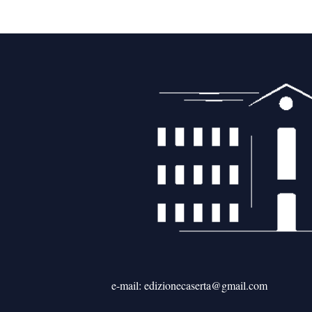
9 Agosto 2026
Picchia l’ex e lei si rifugia in b
9 Agosto 2026
Camion sbanda e si ribalta, choc 
9 Agosto 2026
Nasconde pistola tra i vestiti d
9 Agosto 2026