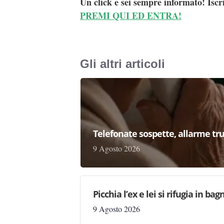
Uno dei due sullo scooter è sceso e ha 
non ha accettato tali minacce reagendo e
hanno compiuto un estremo gesto di vio
Hanno estratto una pistola e hanno spar
preso nessuno.
Ma il gesto folle e sconsiderato dei due
posto i carabinieri che si sono messi sub
degli spari.
I militari stanno analizzando le immagi
possano fornire elementi utili per riusci
testimonianze delle persone presenti sul