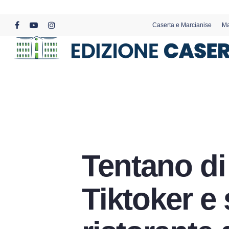
Skip
to
Caserta e Marcianise
Ma
main
facebook
youtube
instagram
content
Tentano di
Tiktoker e