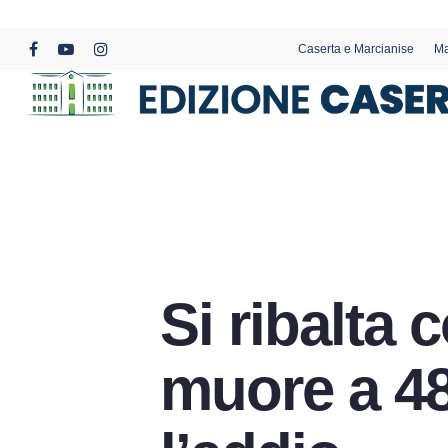
Skip
to
Caserta e Marcianise
Ma
main
facebook
youtube
instagram
content
Si ribalta c
muore a 48