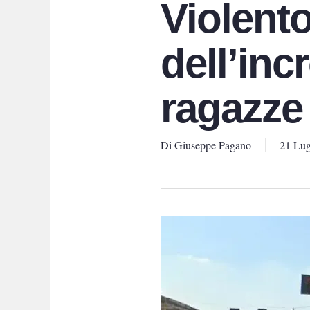
Violento
dell’inc
ragazze
Di
Giuseppe Pagano
21 Lug