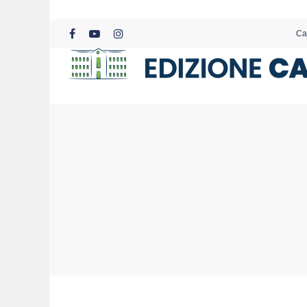
Skip
to
Ca
main
facebook
youtube
instagram
content