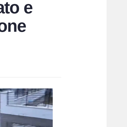
ato e
ione