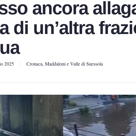
sso ancora allag
 di un’altra fraz
qua
io 2025
Cronaca
,
Maddaloni e Valle di Suessola