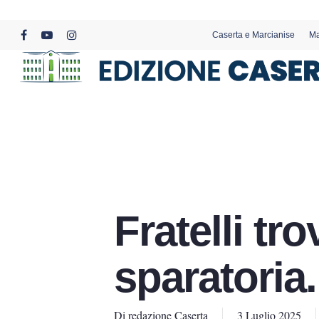
Skip
to
Caserta e Marcianise
Ma
main
facebook
youtube
instagram
content
Fratelli tr
sparatoria.
Di
redazione Caserta
3 Luglio 2025