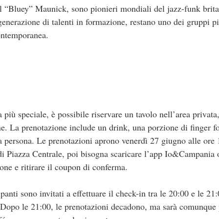
l “Bluey” Maunick, sono pionieri mondiali del jazz-funk brit
generazione di talenti in formazione, restano uno dei gruppi pi
contemporanea.
 più speciale, è possibile riservare un tavolo nell’area privat
. La prenotazione include un drink, una porzione di finger fo
€ a persona. Le prenotazioni aprono venerdì 27 giugno alle ore
t di Piazza Centrale, poi bisogna scaricare l’app Io&Campania 
ne e ritirare il coupon di conferma.
ipanti sono invitati a effettuare il check-in tra le 20:00 e le 
. Dopo le 21:00, le prenotazioni decadono, ma sarà comunque po