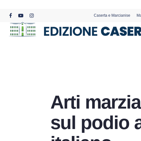
Skip
to
Caserta e Marcianise
Ma
main
facebook
youtube
instagram
content
Arti marzia
sul podio 