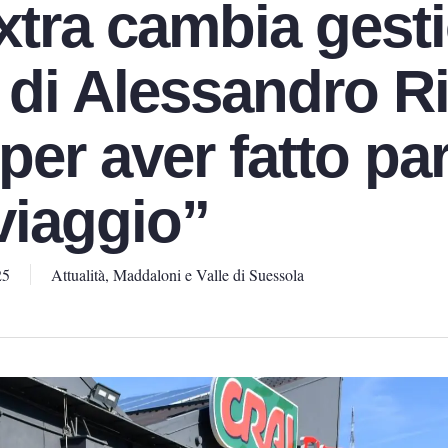
Extra cambia gest
o di Alessandro R
per aver fatto par
viaggio”
25
Attualità
,
Maddaloni e Valle di Suessola