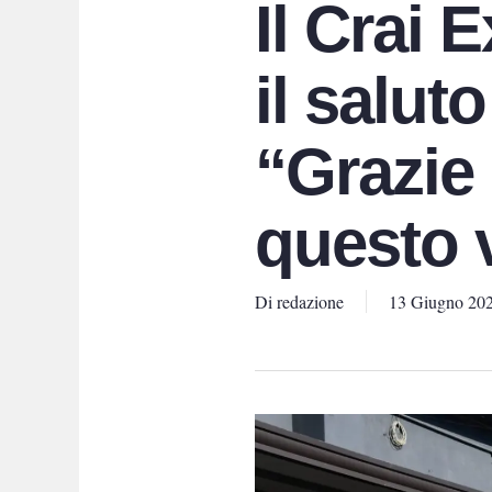
Il Crai 
il salut
“Grazie 
questo 
Di
redazione
13 Giugno 20