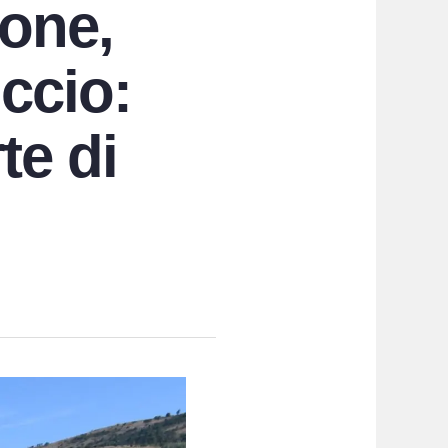
ione,
iccio:
te di