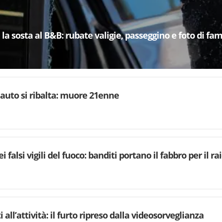
la sosta al B&B: rubate valigie, passeggino e foto di fam
, auto si ribalta: muore 21enne
i falsi vigili del fuoco: banditi portano il fabbro per il ra
 all’attività: il furto ripreso dalla videosorveglianza