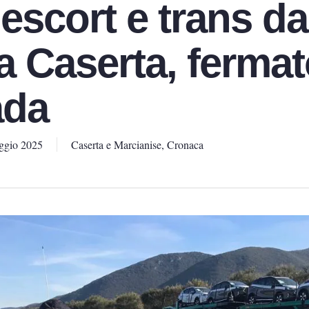
escort e trans da
a Caserta, fermat
ada
ggio 2025
Caserta e Marcianise
,
Cronaca