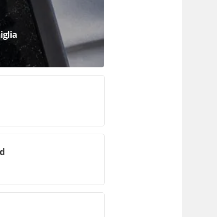
iglia
id