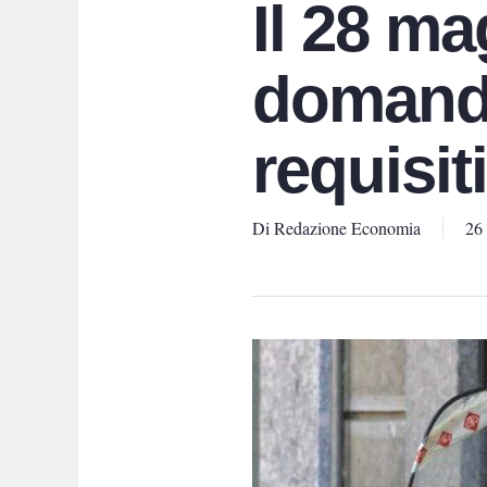
Il 28 m
domande
requisit
Di
Redazione Economia
26