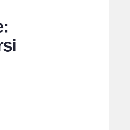
e:
rsi