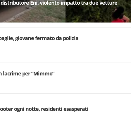
 distributore Eni, violento impatto tra due vetture
aglie, giovane fermato da polizia
 in lacrime per “Mimmo”
cooter ogni notte, residenti esasperati