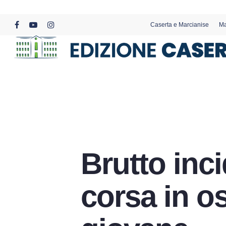
Skip
to
Caserta e Marcianise
Ma
main
facebook
youtube
instagram
content
Brutto inci
corsa in o