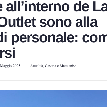
e all’interno de L
Outlet sono alla
 di personale: co
rsi
 Maggio 2025
Attualità
,
Caserta e Marcianise