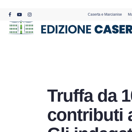
Skip
to
Caserta e Marcianise
Ma
main
facebook
youtube
instagram
content
Truffa da 1
contributi a