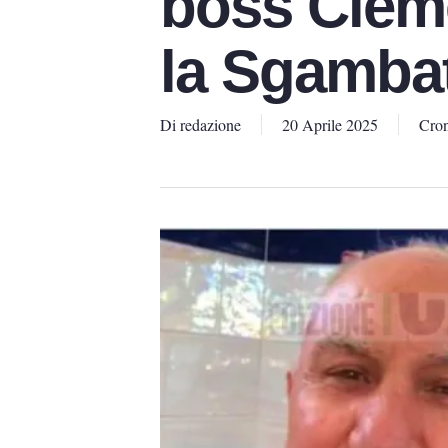
boss Cleme
la Sgamba
Di
redazione
20 Aprile 2025
Cro