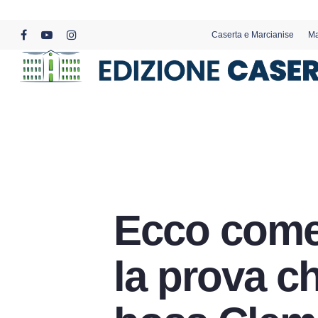
Skip
to
Caserta e Marcianise
Ma
main
facebook
youtube
instagram
content
Ecco come 
la prova ch