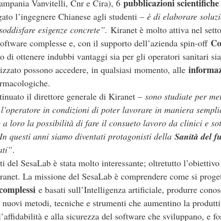
pubblicazioni scientifiche
Campania Vanvitelli, Cnr e Cira), 6
ato l’ingegnere Chianese agli studenti –
è di elaborare soluz
soddisfare esigenze concrete”.
Kiranet è molto attiva nel setto
Co
 software complesse e, con il supporto dell’azienda spin-off
di ottenere indubbi vantaggi sia per gli operatori sanitari sia p
informazi
rizzato possono accedere, in qualsiasi momento, alle
armacologiche.
inuato il direttore generale di Kiranet –
sono studiate per met
l’operatore in condizioni di poter lavorare in maniera semplic
 loro la possibilità di fare il consueto lavoro da clinici e sot
In questi anni siamo diventati protagonisti della
Sanità del f
ati”
.
 del SesaLab è stata molto interessante; oltretutto l’obiettivo
Kiranet. La missione del SesaLab è comprendere come si proge
 complessi
e basati sull’Intelligenza artificiale, produrre conos
i nuovi metodi, tecniche e strumenti che aumentino la produtti
ll’affidabilità e alla sicurezza del software che sviluppano, e 