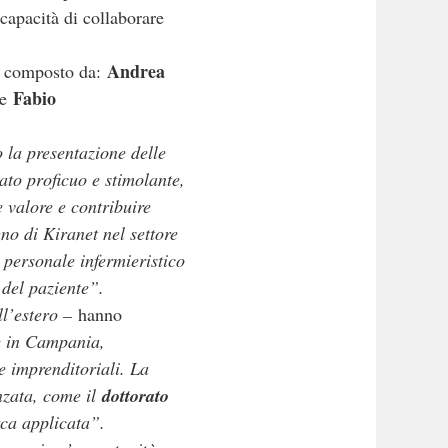
capacità di collaborare
Andrea
i è composto da:
Fabio
e
 la presentazione delle
ato proficuo e stimolante,
 valore e contribuire
no di Kiranet nel settore
l personale infermieristico
 del paziente”.
ll’estero –
hanno
e in Campania,
e imprenditoriali. La
nzata, come il
dottorato
ca applicata”.