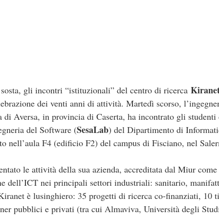
Kirane
ta, gli incontri “istituzionali” del centro di ricerca
ebrazione dei venti anni di attività. Martedì scorso, l’ingegn
 di Aversa, in provincia di Caserta, ha incontrato gli studenti 
SesaLab
egneria del Software (
) del Dipartimento di Informati
lto nell’aula F4 (edificio F2) del campus di Fisciano, nel Saler
ntato le attività della sua azienda, accreditata dal Miur com
 dell’ICT nei principali settori industriali: sanitario, manifattu
iranet è lusinghiero: 35 progetti di ricerca co-finanziati, 10 ti
rtner pubblici e privati (tra cui Almaviva, Università degli Stud