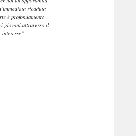
er noi un’opportunità
 un’immediata ricaduta
parte è profondamente
ri giovani attraverso il
interesse”.