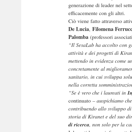
generazione di leader nel sett
efficacemente con gli altri.
Ciò viene fatto attraverso atti
De Lucia
Filomena Ferrucc
,
Palomba
(professori associat
“Il SesaLab ha accolto con gr
attività e dei progetti di Kir
mettendo in evidenza come un’
concretamente al migliorament
sanitario, in cui sviluppa sol
nella corretta somministrazio
“Se è vero che i laureati in
I
continuato
– auspichiamo che 
contribuendo allo sviluppo di
storia di Kiranet e del suo d
di ricerca
, non solo per la c