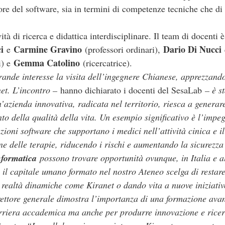
ore del software, sia in termini di competenze tecniche che di 
vità di ricerca e didattica interdisciplinare. Il team di docent
i
Carmine Gravino
Dario Di Nucci
e
(professori ordinari),
Gemma Catolino
i) e
(ricercatrice).
ande interesse la visita dell’ingegnere Chianese, apprezzando
anet. L’incontro –
hanno dichiarato i docenti del SesaLab
– è st
azienda innovativa, radicata nel territorio, riesca a generare
o della qualità della vita. Un esempio significativo è l’impeg
uzioni software che supportano i medici nell’attività cinica e i
ne delle terapie, riducendo i rischi e aumentando la sicurezza
nformatica
possono trovare opportunità ovunque, in Italia e a
il capitale umano formato nel nostro Ateneo scelga di restar
 realtà dinamiche come Kiranet o dando vita a nuove iniziativ
irettore generale dimostra l’importanza di una formazione ava
arriera accademica ma anche per produrre innovazione e ricer