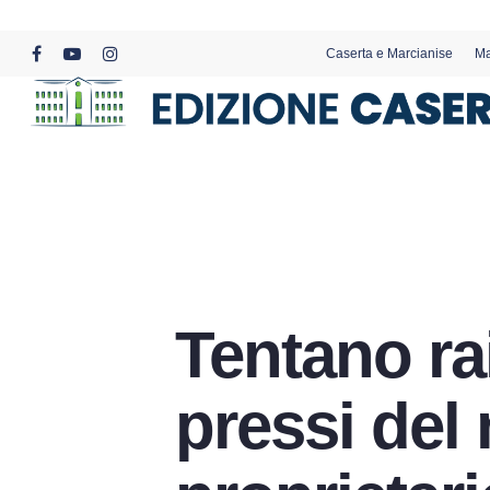
Skip
to
Caserta e Marcianise
Ma
main
facebook
youtube
instagram
content
Tentano ra
pressi del 