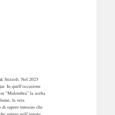
ak Stizzoli. Nel 2023
ar. In quell’occasione
 con “Malombra” la scelta
olume, la vera
po di sapere innocuo che
che spinge nell’ignoto;