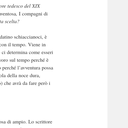
tore tedesco del XIX
aventosa
,
I compagni di
a scelta?
datino schiaccianoci, è
con il tempo. Viene in
o ci determina come esseri
avoro sul tempo perché è
o perché l’avventura possa
ola della noce dura,
) che avrà da fare però i
osa di ampio. Lo scrittore