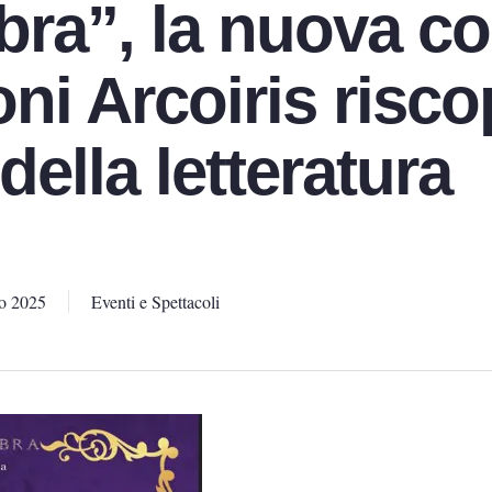
ra”, la nuova co
oni Arcoiris risco
 della letteratura
o 2025
Eventi e Spettacoli