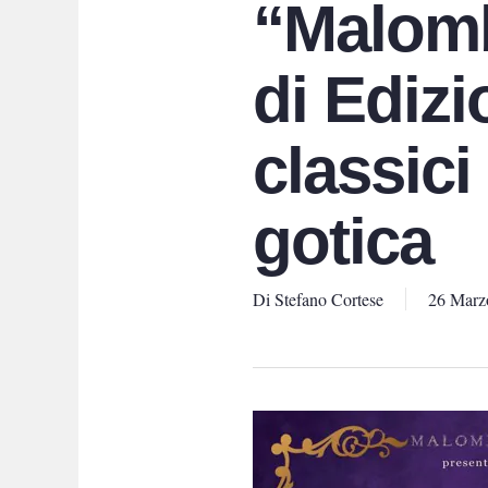
“Malomb
di Edizi
classici
gotica
Di
Stefano Cortese
26 Marz