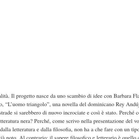
alità. Il progetto nasce da uno scambio di idee con Barbara Fl
ro, “L’uomo triangolo”, una novella del dominicano Rey Andúj
strade si sarebbero di nuovo incrociate e così è stato. Perché
etteratura nera? Perché, come scrivo nella presentazione del v
alla letteratura e dalla filosofia, non ha a che fare con un ti
 noto. Al contrario: il sapere filosofico e letterario è quello 