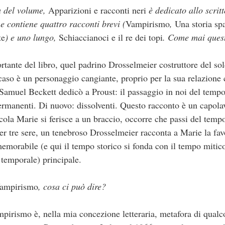
a del volume,
Apparizioni e racconti neri
è dedicato allo scrit
e contiene quattro racconti brevi (
Vampirismo
,
Una storia sp
te
) e uno lungo,
Schiaccianoci e il re dei topi
. Come mai quest
tante del libro, quel padrino Drosselmeier costruttore del sol
caso è un personaggio cangiante, proprio per la sua relazione 
Samuel Beckett dedicò a Proust: il passaggio in noi del temp
permanenti. Di nuovo: dissolventi. Questo racconto è un capol
cola Marie si ferisce a un braccio, occorre che passi del temp
er tre sere, un tenebroso Drosselmeier racconta a Marie la fav
emorabile (e qui il tempo storico si fonda con il tempo mitico
e temporale) principale.
ampirismo
, cosa ci può dire?
pirismo è, nella mia concezione letteraria, metafora di qualc