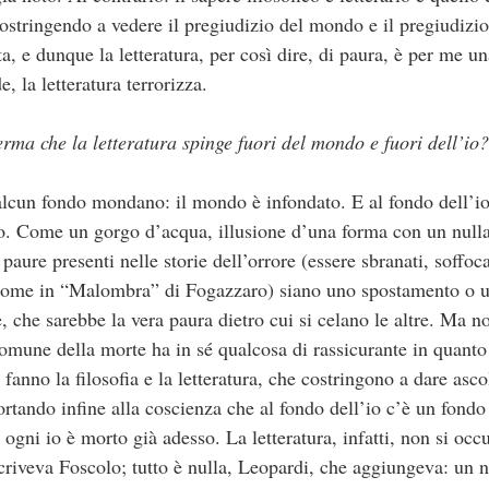
costringendo a vedere il pregiudizio del mondo e il pregiudizio 
ta, e dunque la letteratura, per così dire, di paura, è per me 
e, la letteratura terrorizza.
rma che la letteratura spinge fuori del mondo e fuori dell’io?
lcun fondo mondano: il mondo è infondato. E al fondo dell’io
o. Come un gorgo d’acqua, illusione d’una forma con un nulla
ure presenti nelle storie dell’orrore (essere sbranati, soffoca
a, come in “Malombra” di Fogazzaro) siano uno spostamento o u
, che sarebbe la vera paura dietro cui si celano le altre. Ma n
comune della morte ha in sé qualcosa di rassicurante in quanto 
fanno la filosofia e la letteratura, che costringono a dare asco
rtando infine alla coscienza che al fondo dell’io c’è un fondo 
 ogni io è morto già adesso. La letteratura, infatti, non si occ
 scriveva Foscolo; tutto è nulla, Leopardi, che aggiungeva: un