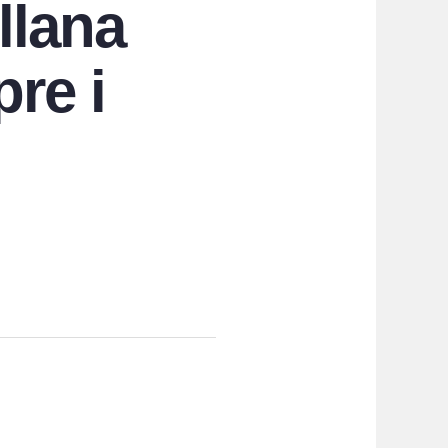
llana
pre i