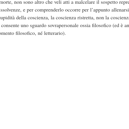
morte, non sono altro che veli atti a malcelare il sospetto repr
issolvenze, e per comprenderlo occorre per l’appunto allenarsi 
tupidità della coscienza, la coscienza ristretta, non la coscien
 consente uno sguardo sovrapersonale ossia filosofico (ed è an
mento filosofico, né letterario).