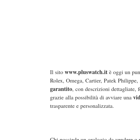
www.pluswatch.it
Il sito
è oggi un punt
Rolex, Omega, Cartier, Patek Philippe,
garantito
, con descrizioni dettagliate, 
vi
grazie alla possibilità di avviare una
trasparente e personalizzata.
Chi possiede un orologio da vendere o 