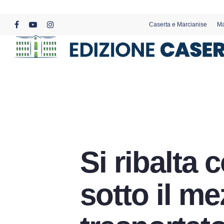
Skip
to
Caserta e Marcianise
Ma
main
facebook
youtube
instagram
content
Si ribalta c
sotto il me