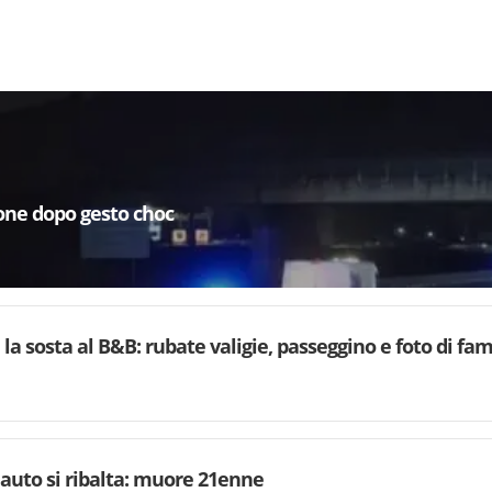
one dopo gesto choc
la sosta al B&B: rubate valigie, passeggino e foto di fam
, auto si ribalta: muore 21enne