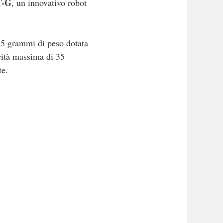
T-G
, un innovativo robot
125 grammi di peso dotata
ocità massima di 35
te.