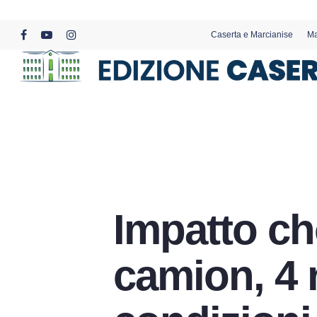
Skip
to
Caserta e Marcianise
Ma
main
facebook
youtube
instagram
content
Impatto ch
camion, 4 r