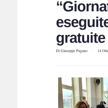
“Giorna
eseguit
gratuite
Di
Giuseppe Pagano
14 Ott