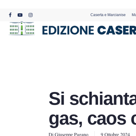
Skip
to
Caserta e Marcianise
Ma
main
facebook
youtube
instagram
content
Si schiant
gas, caos 
Di
Giuseppe Pagano
9 Ottobre 2024