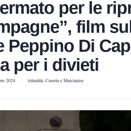
ermato per le rip
mpagne”, film su
e Peppino Di Capr
 per i divieti
bre 2024
Attualità
,
Caserta e Marcianise