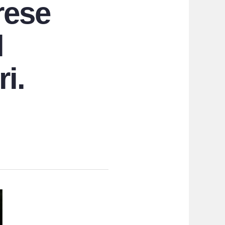
rese
l
i.