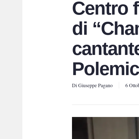
Centro f
di “Cha
cantant
Polemica
Di
Giuseppe Pagano
6 Otto