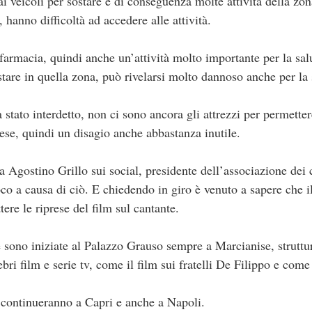
i veicoli per sostare e di conseguenza molte attività della zon
, hanno difficoltà ad accedere alle attività.
farmacia, quindi anche un’attività molto importante per la sal
tare in quella zona, può rivelarsi molto dannoso anche per la 
stato interdetto, non ci sono ancora gli attrezzi per permettere
rese, quindi un disagio anche abbastanza inutile.
da Agostino Grillo sui social, presidente dell’associazione dei
poco a causa di ciò. E chiedendo in giro è venuto a sapere che i
ere le riprese del film sul cantante.
 è sono iniziate al Palazzo Grauso sempre a Marcianise, struttu
ebri film e serie tv, come il film sui fratelli De Filippo e com
e continueranno a Capri e anche a Napoli.