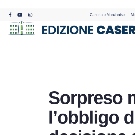
Skip
to
Caserta e Marcianise
Ma
main
facebook
youtube
instagram
content
Sorpreso m
l’obbligo d