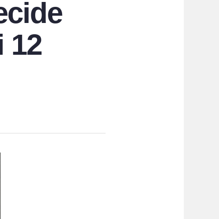
ecide
i 12