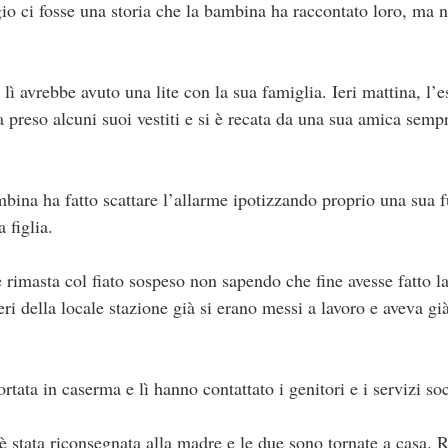
tigio ci fosse una storia che la bambina ha raccontato loro, ma
lì avrebbe avuto una lite con la sua famiglia. Ieri mattina, l
 preso alcuni suoi vestiti e si è recata da una sua amica semp
ina ha fatto scattare l’allarme ipotizzando proprio una sua fu
 figlia.
è rimasta col fiato sospeso non sapendo che fine avesse fatto 
ri della locale stazione già si erano messi a lavoro e aveva già
rtata in caserma e lì hanno contattato i genitori e i servizi soc
 stata riconsegnata alla madre e le due sono tornate a casa. 