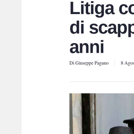
Litiga c
di scapp
anni
Di
Giuseppe Pagano
8 Agos