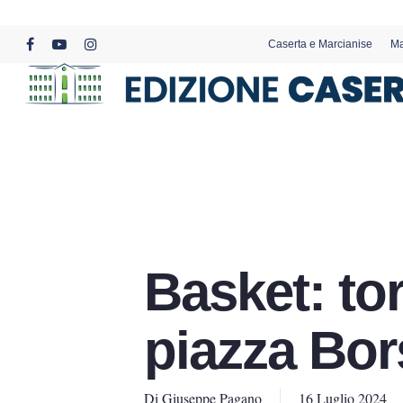
Skip
to
Caserta e Marcianise
Ma
main
facebook
youtube
instagram
content
Basket: tor
piazza Bor
Di
Giuseppe Pagano
16 Luglio 2024