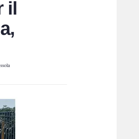
 il
a,
ssola