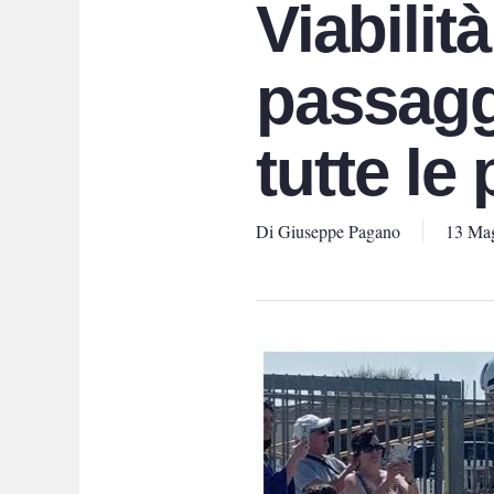
Viabilità
passaggi
tutte le
Di
Giuseppe Pagano
13 Ma