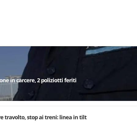
e in carcere, 2 poliziotti feriti
 travolto, stop ai treni: linea in tilt