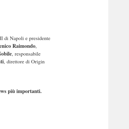
 II di Napoli e presidente
nico Raimondo
,
obile
, responsabile
ti
, direttore di Origin
ews più importanti.