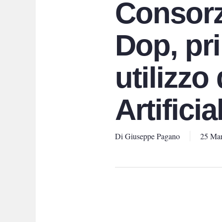
Consorz
Dop, pr
utilizzo 
Artificia
Di
Giuseppe Pagano
25 Ma